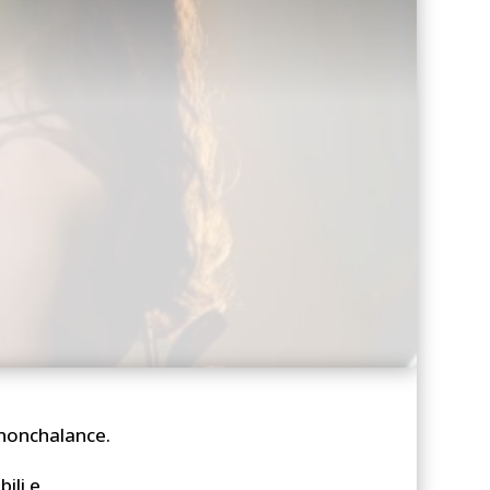
 nonchalance.
ili e