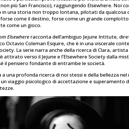
(non più San Francisco), raggiungendo Elsewhere. Noi con
in una storia non troppo lontana, pilotati da qualcosa d
le forse come il destino, forse come un grande complotto
te come un gioco.
rom Elsewhere
racconta dell’ambiguo Jejune Intitute, dir
ico Octavio Coleman Esquire, che è in una viscerale cont
ciety. La serie narra anche della ricerca di Clara, artista 
 attirato verso il Jejune e l’Elsewhere Society dalla mis
sé il pensiero fondante di entrambe le società.
a a una profonda ricerca di noi stessi e della bellezza ne
un viaggio psicologico di accettazione e superamento de
rtezze.