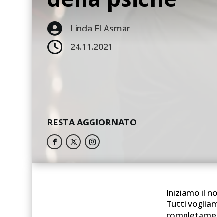

Linda El Asmar

24.11.2021
RESTA AGGIORNATO
Iniziamo il n
Tutti vogliam
completamente