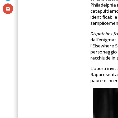
Philadelphia 
catapultiamo 
identificabi
semplicemen
Dispatches f
dall’enigmat
l’Elsewhere So
personaggio è
racchiude in 
L’opera invit
Rappresenta 
paure e ince