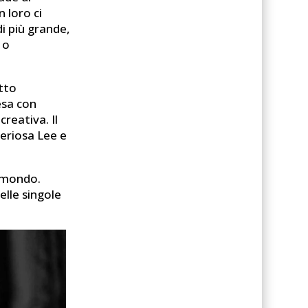
 loro ci
i più grande,
 o
etto
esa con
creativa. Il
teriosa Lee e
l mondo.
lle singole