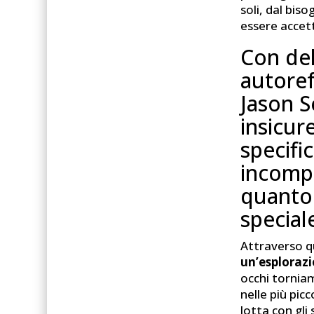
soli, dal bis
essere accett
Con del
autoref
Jason S
insicur
specifi
incompr
quanto
special
Attraverso q
un’esplorazi
occhi tornia
nelle più pic
lotta con gli