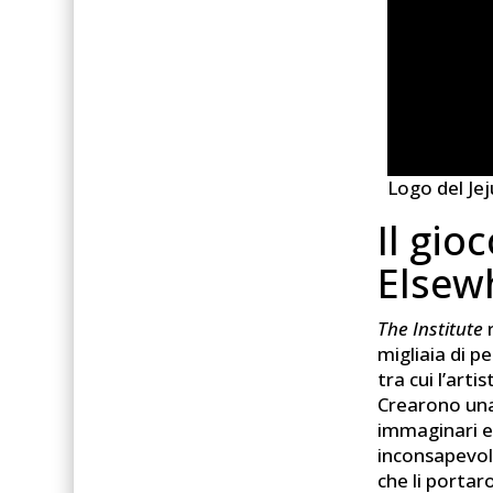
Logo del Jej
Il gio
Elsew
The Institute
r
migliaia di p
tra cui l’arti
Crearono una
immaginari e 
inconsapevolm
che li portar