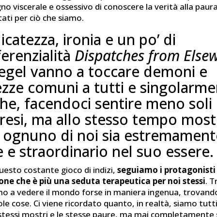
ogno viscerale e ossessivo di conoscere la verità alla paur
ati per ciò che siamo.
icatezza, ironia e un po’ di
erenzialità
Dispatches from Else
egel vanno a toccare demoni e
ezze comuni a tutti e singolarm
che, facendoci sentire meno soli
esi, ma allo stesso tempo most
 ognuno di noi sia estremament
e e straordinario nel suo essere.
uesto costante gioco di indizi,
seguiamo i protagonisti
one che è più una seduta terapeutica per noi stessi
. T
mo a vedere il mondo forse in maniera ingenua, trovand
cole cose. Ci viene ricordato quanto, in realtà, siamo tutt
 stessi mostri e le stesse paure, ma mai completamente 