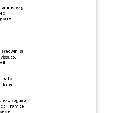
, nemmeno gli
neo
parte.
,
 Fredwin, si
 vissuto.
 il
rminato
 di ogni
vano a seguire
foot. Tramite
ade di