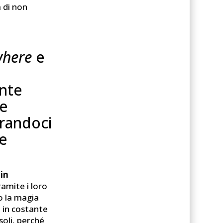
a di non
where
e
ente
 e
randoci
e
 in
ramite i loro
o la magia
i in costante
soli, perché