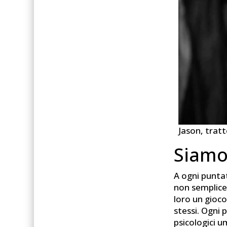
Jason, tratt
Siamo
A ogni puntat
non semplice
loro un gioco
stessi. Ogni 
psicologici u