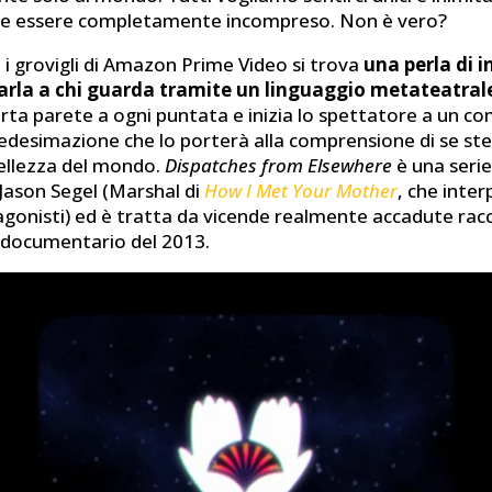
le essere completamente incompreso. Non è vero?
 i grovigli di Amazon Prime Video si trova
una perla di 
arla a chi guarda tramite un linguaggio metateatral
rta parete a ogni puntata e inizia lo spettatore a un c
edesimazione che lo porterà alla comprensione di se ste
bellezza del mondo.
Dispatches from Elsewhere
è una serie
Jason Segel (Marshal di
How I Met Your Mother
, che inte
agonisti) ed è tratta da vicende realmente accadute ra
 documentario del 2013.