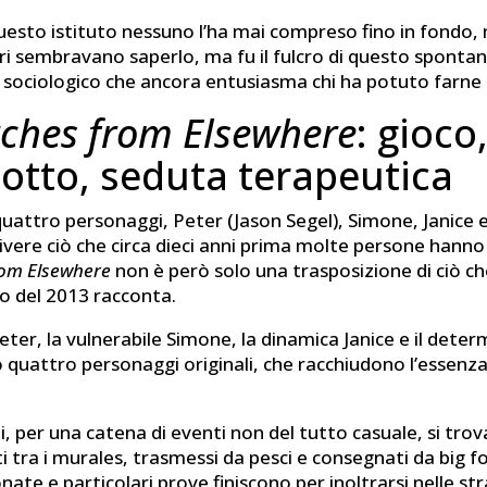
uesto istituto nessuno l’ha mai compreso fino in fondo
ori sembravano saperlo, ma fu il fulcro di questo sponta
sociologico che ancora entusiasma chi ha potuto farne 
ches from Elsewhere
: gioco
otto, seduta terapeutica
 quattro personaggi, Peter (Jason Segel), Simone, Janice e
ivere ciò che circa dieci anni prima molte persone hanno
rom Elsewhere
non è però solo una trasposizione di ciò che
 del 2013 racconta.
ter, la vulnerabile Simone, la dinamica Janice e il dete
quattro personaggi originali, che racchiudono l’essenza
i, per una catena di eventi non del tutto casuale, si tro
ti tra i murales, trasmessi da pesci e consegnati da big 
nate e particolari prove finiscono per inoltrarsi nelle str