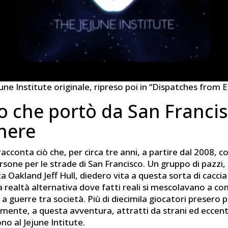
une Institute originale, ripreso poi in “Dispatches from 
co che portò da San Franci
here
acconta ciò che, per circa tre anni, a partire dal 2008, c
ersone per le strade di San Francisco. Un gruppo di pazzi,
sta Oakland Jeff Hull, diedero vita a questa sorta di caccia
 realtà alternativa dove fatti reali si mescolavano a co
a guerre tra società. Più di diecimila giocatori presero p
ente, a questa avventura, attratti da strani ed eccentr
ono al Jejune Intitute.