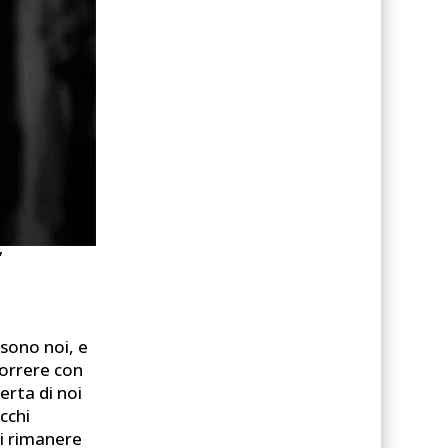
”
 sono noi, e
correre con
erta di noi
cchi
di rimanere