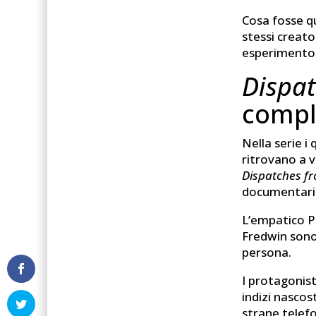
Cosa fosse q
stessi creat
esperimento 
Dispat
compl
Nella serie i
ritrovano a v
Dispatches f
documentario
L’empatico Pe
Fredwin sono 
persona.
I protagonist
indizi nascos
strane telefo