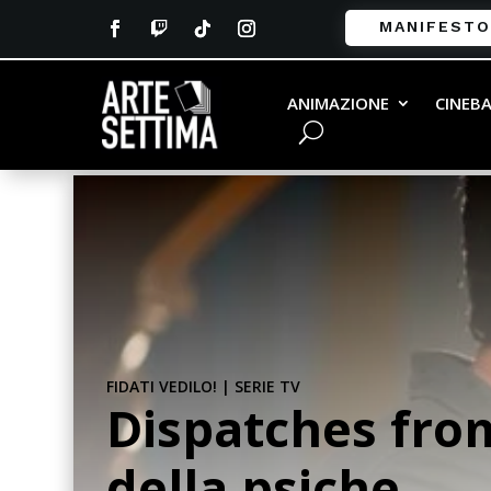
MANIFESTO
ANIMAZIONE
CINEB
FIDATI VEDILO!
|
SERIE TV
Dispatches from
della psiche