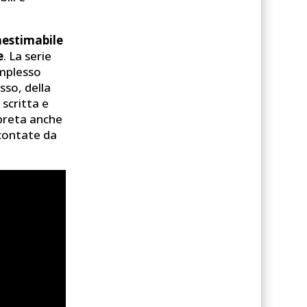
inestimabile
e
. La serie
omplesso
sso, della
 scritta e
rpreta anche
ccontate da