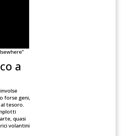
Elsewhere”
sco a
oinvolse
 o forse geni,
 al tesoro.
mplotti
arte, quasi
ici volantini