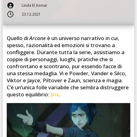

Linda El Asmar

23.12.2021
Quello di
Arcane
è un universo narrativo in cui,
spesso, razionalità ed emozioni si trovano a
confliggere. Durante tutta la serie, assistiamo a
coppie di personaggi, luoghi, pratiche che si
confrontano e scontrano, pur essendo facce di
una stessa medaglia. Vi e Powder, Vander e Silco,
Viktor e Jayce, Piltover e Zaun, scienza e magia.
C’è un’unica folle variabile che sembra distruggere
questo equilibrio:
Jinx
.