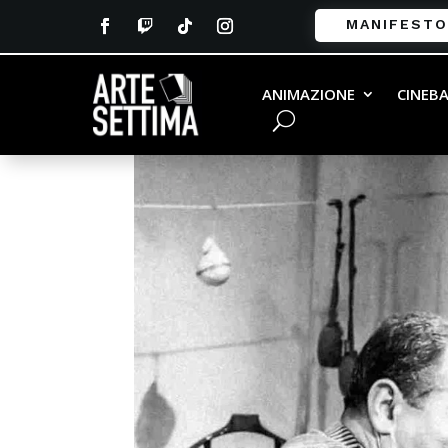
MANIFESTO
Totò e Peppino
ANIMAZIONE
CINEB
da
Francesca Testa
|
Nov 7, 2025
|
0 comment