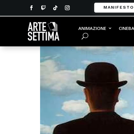
MANIFESTO
image
ANIMAZIONE
CINEB
da
Gabriele Vinci
|
Mag 10, 2026
|
0 commenti