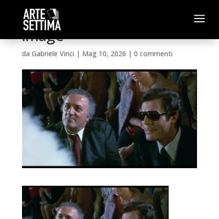
a
image
da
Gabriele Vinci
|
Mag 10, 2026
|
0 commenti