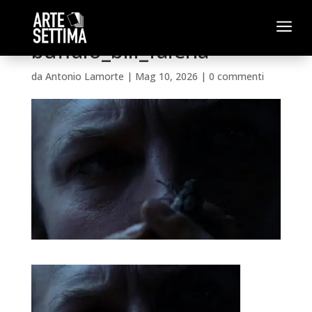
a
buffalo_bill_falena
da
Antonio Lamorte
|
Mag 10, 2026
|
0 commenti