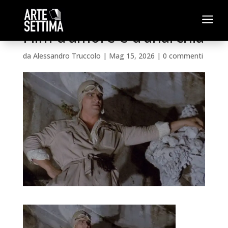
a
Film d’amore e d’anarchia
da
Alessandro Truccolo
|
Mag 15, 2026
|
0 commenti