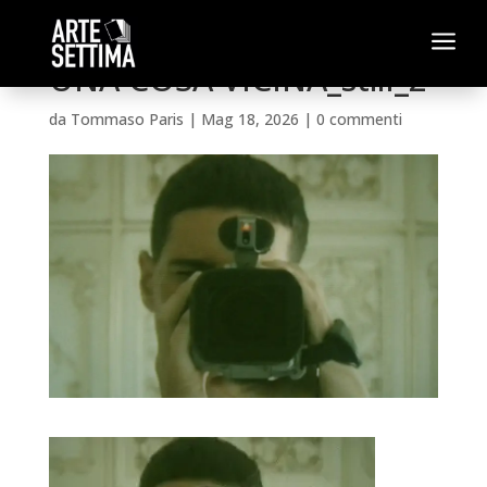
a
UNA COSA VICINA_still_2
da
Tommaso Paris
|
Mag 18, 2026
|
0 commenti