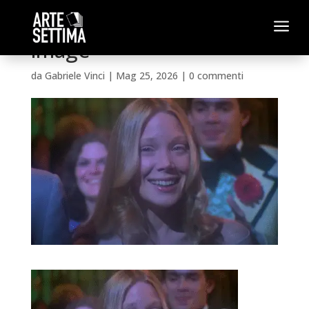
a
image
da
Gabriele Vinci
|
Mag 25, 2026
|
0 commenti