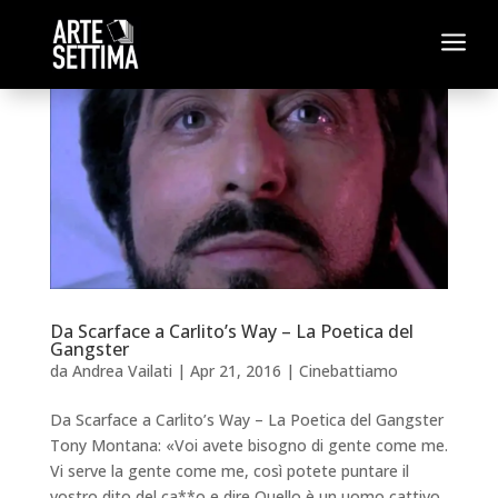
a
Da Scarface a Carlito’s Way – La Poetica del
Gangster
da
Andrea Vailati
|
Apr 21, 2016
|
Cinebattiamo
Da Scarface a Carlito’s Way – La Poetica del Gangster
Tony Montana: «Voi avete bisogno di gente come me.
Vi serve la gente come me, così potete puntare il
vostro dito del ca**o e dire Quello è un uomo cattivo.