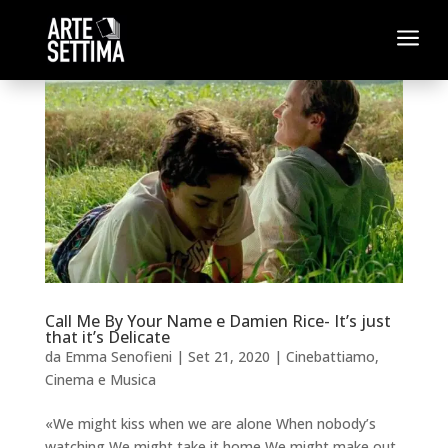
a
Call Me By Your Name e Damien Rice- It’s just
that it’s Delicate
da
Emma Senofieni
|
Set 21, 2020
|
Cinebattiamo
,
Cinema e Musica
«We might kiss when we are alone When nobody’s
watching We might take it home We might make out