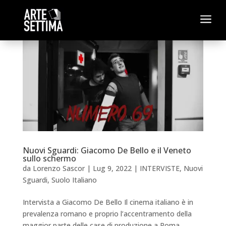
a
Nuovi Sguardi: Giacomo De Bello e il Veneto
sullo schermo
da
Lorenzo Sascor
|
Lug 9, 2022
|
INTERVISTE
,
Nuovi
Sguardi
,
Suolo Italiano
Intervista a Giacomo De Bello Il cinema italiano è in
prevalenza romano e proprio l’accentramento della
maggior parte delle case di produzione a Roma