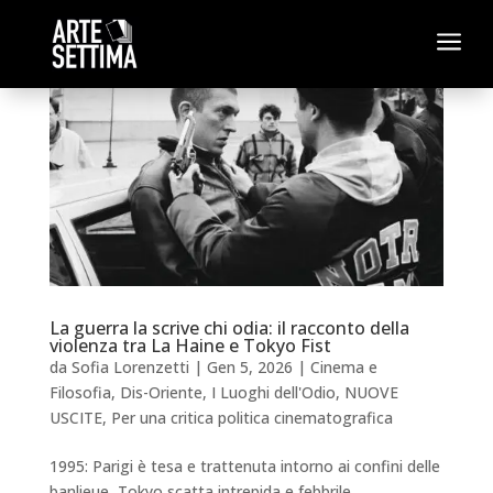
a
La guerra la scrive chi odia: il racconto della
violenza tra La Haine e Tokyo Fist
da
Sofia Lorenzetti
|
Gen 5, 2026
|
Cinema e
Filosofia
,
Dis-Oriente
,
I Luoghi dell'Odio
,
NUOVE
USCITE
,
Per una critica politica cinematografica
1995: Parigi è tesa e trattenuta intorno ai confini delle
banlieue, Tokyo scatta intrepida e febbrile,