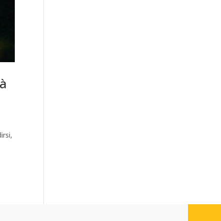
tà
rsi,