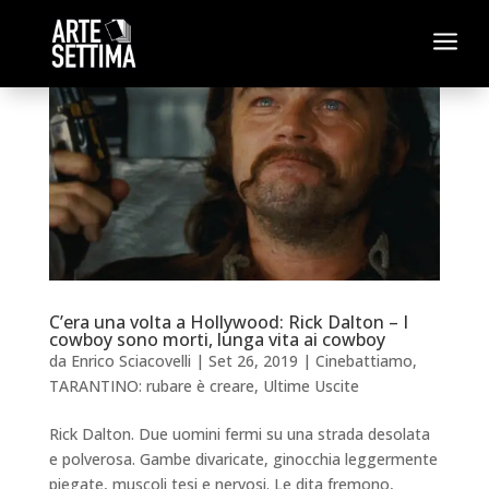
a
C’era una volta a Hollywood: Rick Dalton – I
cowboy sono morti, lunga vita ai cowboy
da
Enrico Sciacovelli
|
Set 26, 2019
|
Cinebattiamo
,
TARANTINO: rubare è creare
,
Ultime Uscite
Rick Dalton. Due uomini fermi su una strada desolata
e polverosa. Gambe divaricate, ginocchia leggermente
piegate, muscoli tesi e nervosi. Le dita fremono,