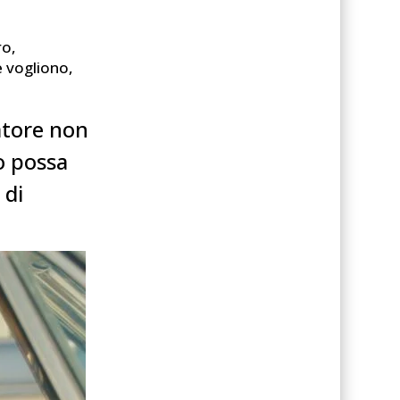
ro,
 vogliono,
tatore non
o possa
 di