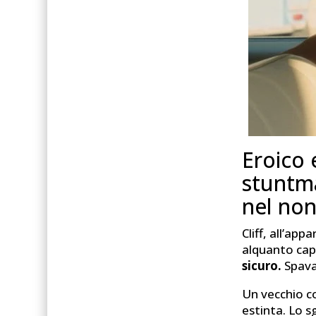
Eroico 
stuntma
nel non
Cliff, all’ap
alquanto cap
sicuro.
Spava
Un vecchio c
estinta. Lo s