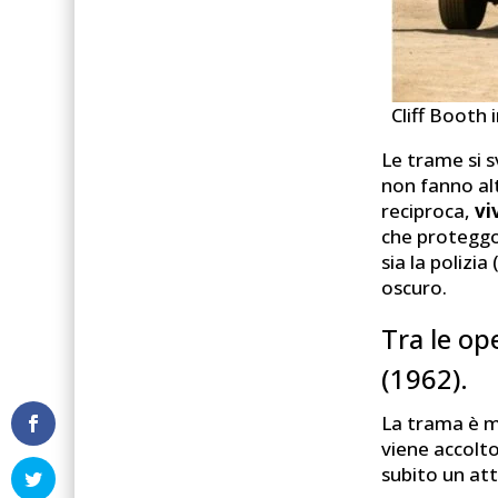
Cliff Booth 
Le trame si s
non fanno alt
reciproca,
vi
che proteggon
sia la polizia
oscuro.
Tra le op
(1962).
La trama è m
viene accolto
subito un at