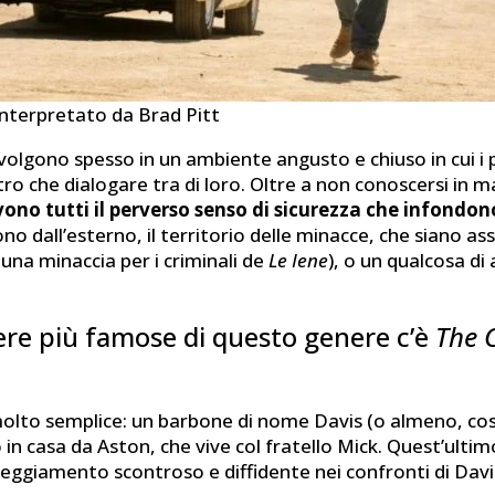
interpretato da Brad Pitt
volgono spesso in un ambiente angusto e chiuso in cui i 
ro che dialogare tra di loro. Oltre a non conoscersi in 
vono tutti il perverso senso di sicurezza che infondon
o dall’esterno, il territorio delle minacce, che siano ass
 (una minaccia per i criminali de
Le Iene
), o un qualcosa di
ere più famose di questo genere c’è
The 
olto semplice: un barbone di nome Davis (o almeno, così
 in casa da Aston, che vive col fratello Mick. Quest’ult
teggiamento scontroso e diffidente nei confronti di Davi