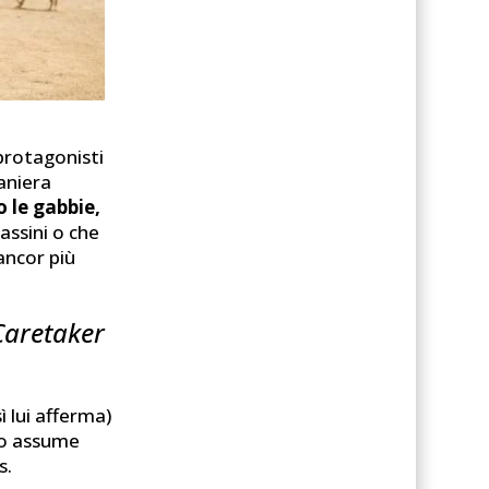
protagonisti
maniera
o le gabbie,
assini o che
 ancor più
Caretaker
 lui afferma)
imo assume
s.