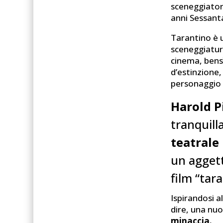
sceneggiatore
anni Sessanta
Tarantino è u
sceneggiature
cinema, bensì
d’estinzione,
personaggio
Harold P
tranquill
teatrale
un agget
film “tar
Ispirandosi a
dire, una nu
minaccia.