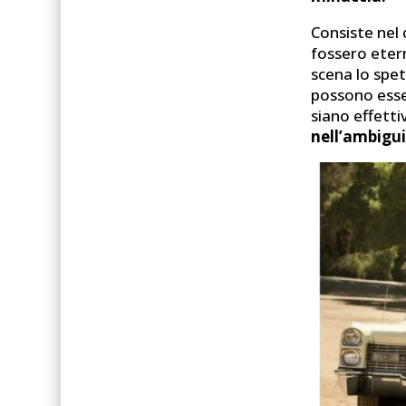
Consiste nel 
fossero etern
scena lo spet
possono esser
siano effett
nell’ambigui