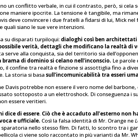
no un conflitto verbale, in cui il contrasto, però, si cela 
one maniere ipocrite. La tensione è tangibile, ma riman
vis deve convincere i due fratelli a fidarsi di lui, Mick n
e quali siano le sue vere intenzioni.
sa su disparati turpiloqui:
dialoghi così ben architettati
possibile verità, dettagli che modificano la realtà di v
a serve alla conquista, sia del territorio sia dell’oppone
la brama di dominio si celano nell’inconscio.
Le parole c
o, il confine tra realtà e finzione si assottiglia fino a dive
e. La storia si basa
sull’incomunicabilità tra esseri uma
e Davis potrebbe non essere il vero nome del barbone,
ssato sottoposto a un elettroshock. Di conseguenza i su
n essere veritieri.
i dice di essere
.
Ciò che è accaduto all’esterno non h
voca e ufficiale.
Così la falsa identità di Mr. Orange ne
L
 sparatoria nello stesso film. Di fatti, lo scontro tra i ga
 pellicola ci viene solo raccontato in più varianti da Mr. W