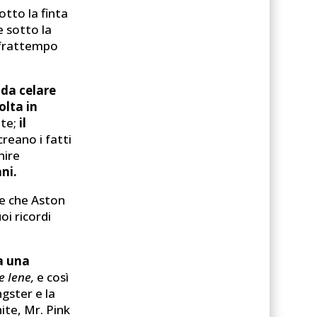
sotto la finta
e sotto la
el frattempo
 da celare
olta in
nte;
il
reano i fatti
nire
ni.
 e che Aston
oi ricordi
a una
e Iene,
e così
ngster e la
hite, Mr. Pink