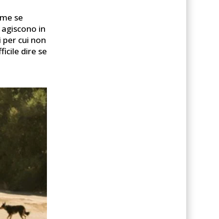
me se
 agiscono in
 per cui non
icile dire se