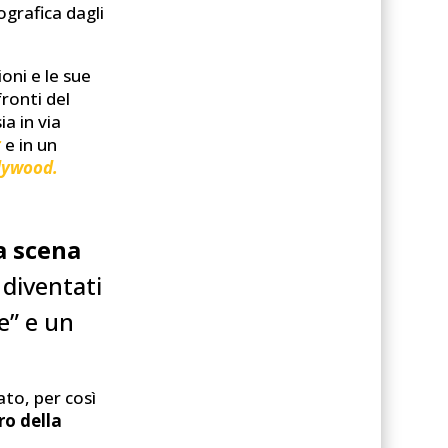
ografica dagli
ioni e le sue
fronti del
a in via
t
e in un
llywood.
a scena
 diventati
e” e un
ato, per così
ro della