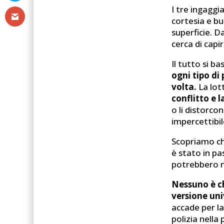
I tre ingaggia
cortesia e bu
superficie. Da
cerca di capir
Il tutto si ba
ogni tipo di 
volta.
La lott
conflitto e 
o li distorcon
impercettibil
Scopriamo ch
è stato in pa
potrebbero no
Nessuno è ch
versione uni
accade per la
polizia nella