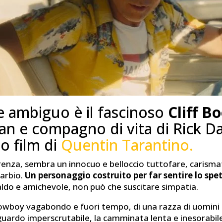
e ambiguo è il fascinoso
Cliff B
n e compagno di vita di Rick D
o film di
Quentin Tarantino.
parenza, sembra un innocuo e belloccio tuttofare, carisma
arbio.
Un personaggio costruito per far sentire lo spe
ldo e amichevole, non può che suscitare simpatia.
owboy vagabondo e fuori tempo, di una razza di uomini
guardo imperscrutabile, la camminata lenta e inesorabil