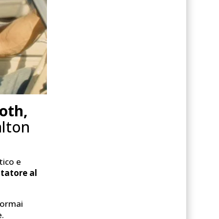
ooth,
alton
tico e
ttatore al
 ormai
e.