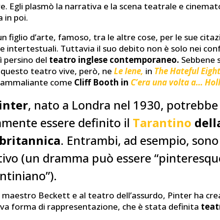
. Egli plasmò la narrativa e la scena teatrale e cinemat
 in poi.
n figlio d’arte, famoso, tra le altre cose, per le sue citaz
 intertestuali. Tuttavia il suo debito non è solo nei con
 persino del
teatro inglese contemporaneo.
Sebbene si
 questo teatro vive, però, ne
Le Iene,
in
The Hateful Eigh
 ammaliante come
Cliff Booth in
C’era una volta a… Ho
inter
, nato a Londra nel 1930, potrebbe
amente essere definito il
Tarantino
dell
 britannica
. Entrambi, ad esempio, sono
tivo (un dramma può essere “pinteresqu
antiniano”).
l maestro Beckett e al teatro dell’assurdo, Pinter ha cre
ova forma di rappresentazione, che è stata definita
teat