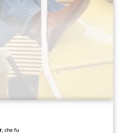
r
, che fu