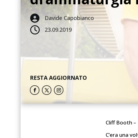

Davide Capobianco

23.09.2019
RESTA AGGIORNATO
Cliff Booth –
C’era una vo