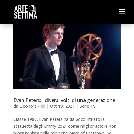
a
Evan Peters: i diversi volti di una generazione
da
Eleonora Poli
|
Ott 19, 2021
|
Serie TV
Classe 1987, Evan Peters ha da poco ritirato la
statuetta degli Emmy 2021 come miglior attore non
protagonista nella miniserie Mare of Easttown. Se