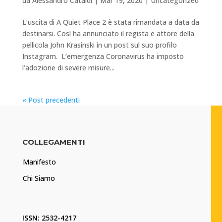
da
Alessandro Cataldi
|
Mar 19, 2020
|
Uncategorized
L’uscita di A Quiet Place 2 è stata rimandata a data da
destinarsi. Così ha annunciato il regista e attore della
pellicola John Krasinski in un post sul suo profilo
Instagram. L’emergenza Coronavirus ha imposto
l’adozione di severe misure...
« Post precedenti
COLLEGAMENTI
Manifesto
Chi Siamo
ISSN: 2532-4217