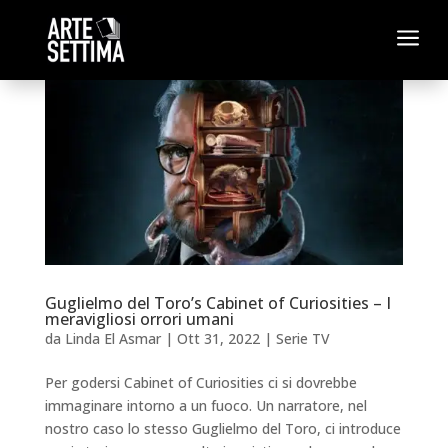
a
Guglielmo del Toro’s Cabinet of Curiosities – I
meravigliosi orrori umani
da
Linda El Asmar
|
Ott 31, 2022
|
Serie TV
Per godersi Cabinet of Curiosities ci si dovrebbe
immaginare intorno a un fuoco. Un narratore, nel
nostro caso lo stesso Guglielmo del Toro, ci introduce