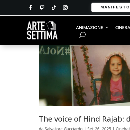
MANIFESTO
ANIMAZIONE
CINEB
The voice of Hind Rajab: 
da
Salvatore Gucciardo
|
Set 26, 2025
|
Cineba