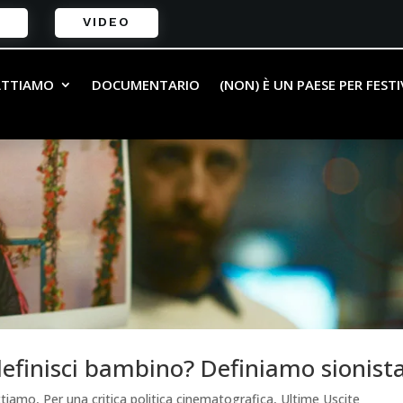
VIDEO
ATTIAMO
DOCUMENTARIO
(NON) È UN PAESE PER FEST
definisci bambino? Definiamo sionist
ttiamo
,
Per una critica politica cinematografica
,
Ultime Uscite