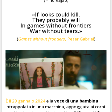
(Hind Rajab)
«If looks could kill,
They probably will
In games without frontiers
War without tears.»
(
Games without frontiers
, Peter Gabriel
)
È il 29 gennaio 2024
e la
voce di una bambina
intrappolata in una macchina, appoggiata ai corpi