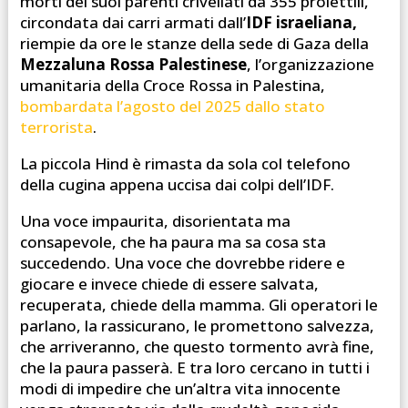
morti dei suoi parenti crivellati da 355 proiettili,
circondata dai carri armati dall’
IDF
israeliana,
riempie da ore le stanze della sede di Gaza della
Mezzaluna Rossa Palestinese
, l’organizzazione
umanitaria della Croce Rossa in Palestina,
bombardata l’agosto del 2025 dallo stato
terrorista
.
La piccola Hind è rimasta da sola col telefono
della cugina appena uccisa dai colpi dell’IDF.
Una voce impaurita, disorientata ma
consapevole, che ha paura ma sa cosa sta
succedendo. Una voce che dovrebbe ridere e
giocare e invece chiede di essere salvata,
recuperata, chiede della mamma. Gli operatori le
parlano, la rassicurano, le promettono salvezza,
che arriveranno, che questo tormento avrà fine,
che la paura passerà. E tra loro cercano in tutti i
modi di impedire che un’altra vita innocente