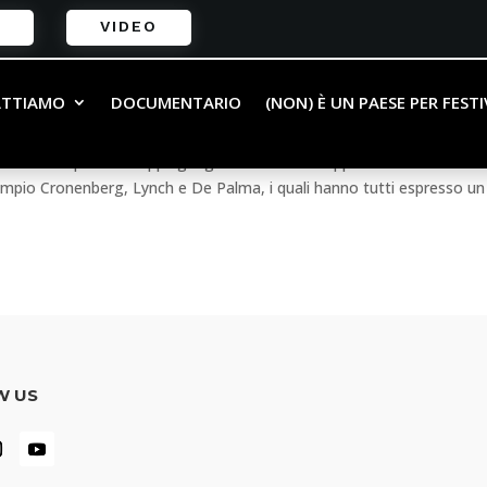
VIDEO
 Doppio
ATTIAMO
DOCUMENTARIO
(NON) È UN PAESE PER FEST
RƏ
,
Cinebattiamo
,
NOLAN: trascendere i generi
 in un’unica parola: Doppelgänger. Il tema del doppio non è una novità
sempio Cronenberg, Lynch e De Palma, i quali hanno tutti espresso un
W US