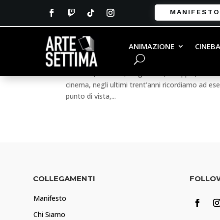
MANIFESTO
The Prestige – Nolan e il
ANIMAZIONE
CINEB
da
Andrea Sciannimanico
|
Lug 3, 2018
|
AUTO
Un clone, un sosia, un gemello, il doppio, tutto
cinema, negli ultimi trent’anni ricordiamo ad e
punto di vista,...
COLLEGAMENTI
FOLLO
Manifesto
Chi Siamo