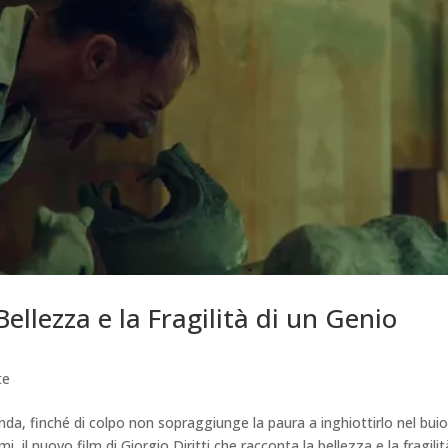
llezza e la Fragilità di un Genio
te
nda, finché di colpo non sopraggiunge la paura a inghiottirlo nel buio
l nuovo film di Giorgio Diritti che racconta la bellezza e la fragilit