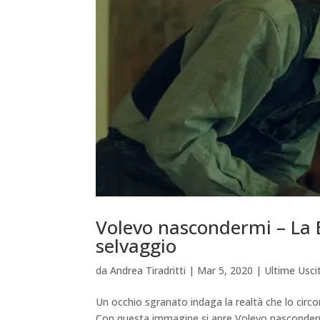
Volevo nascondermi – La Be
selvaggio
da
Andrea Tiradritti
|
Mar 5, 2020
|
Ultime Usci
Un occhio sgranato indaga la realtà che lo circo
Con questa immagine si apre Volevo nascondermi, i