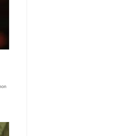
 non
o