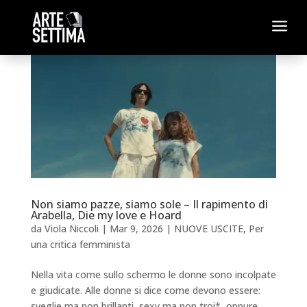
a
Non siamo pazze, siamo sole – Il rapimento di
Arabella, Die my love e Hoard
da
Viola Niccoli
|
Mar 9, 2026
|
NUOVE USCITE
,
Per
una critica femminista
Nella vita come sullo schermo le donne sono incolpate
e giudicate. Alle donne si dice come devono essere:
sveglie ma non brillanti, sexy ma non troi*, oppure