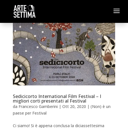
a
Sedicicorto International Film Festival – I
migliori corti presentati al Festival
da
Francesco Gamberini
|
Ott 20, 2020
|
(Non) è un
paese per Festival
Ci siamo! Si è appena conclusa la diciassettesima