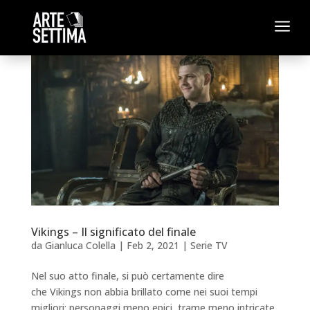
a
Vikings – Il significato del finale
da
Gianluca Colella
|
Feb 2, 2021
|
Serie TV
Nel suo atto finale, si può certamente dire
che Vikings non abbia brillato come nei suoi tempi
migliori: personaggi meno epici, trame meno intricate