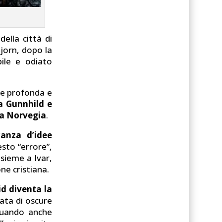
della città di
jorn, dopo la
ile e odiato
oce profonda e
ra Gunnhild e
 la Norvegia
.
anza d’idee
esto “errore”,
nsieme a Ivar,
ne cristiana.
rid diventa la
ata di oscure
 quando anche