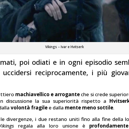
Vikings – Ivar e Hvitserk
mati, poi odiati e in ogni episodio se
uccidersi reciprocamente, i più giovan
ottiero
machiavellico e arrogante
che si crede superior
n discussione la sua superiorità rispetto a
Hvitser
 dalla
volontà fragile
e dalla
mente meno sottile
.
 divergenze, i due restano uniti fino alla fine della lo
Vikings
regala alla loro unione è
profondament