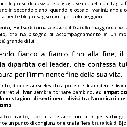
i e le prese di posizione orgogliose in quella battaglia f
no in secondo piano, quando le ossa di Ivar iniziano a c
damente blu presagiscono il pericolo peggiore.
nto, Hvitserk torna a essere il fratello maggiore che s
colo, che ha bisogno di accompagnamento in un m
più grande di lui.
ndo fianco a fianco fino alla fine, il 
lla dipartita del leader, che confessa tu
ra per l’imminente fine della sua vita.
nto, dopo essersi elevato a potente discendente divino
 narrativi,
Ivar
sembra tornare bambino, ed
empatizza
dopo stagioni di sentimenti divisi tra l’ammirazione 
nismo.
’altro canto, torna a essere un principe vichingo
e un punto di congiunzione tra la fiera brutalità di Bjor