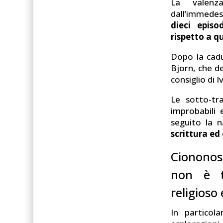
La valenza
dall’immedes
dieci epis
rispetto a qu
Dopo la cadu
Bjorn, che de
consiglio di I
Le sotto-t
improbabili 
seguito la 
scrittura ed
Ciononos
non è to
religioso 
In particola