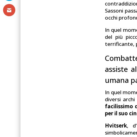
contraddizion
Sassoni passa
occhi profon
In quel mome
del più pic
terrificante, 
Combatte
assiste a
umana pau
In quel mome
diversi archi
facilissimo 
per il suo ci
Hvitserk
, d
simbolicament