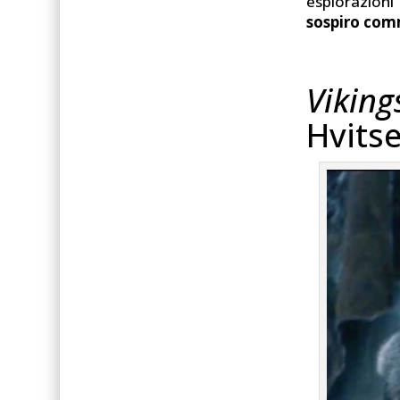
esplorazion
sospiro com
Viking
Hvits