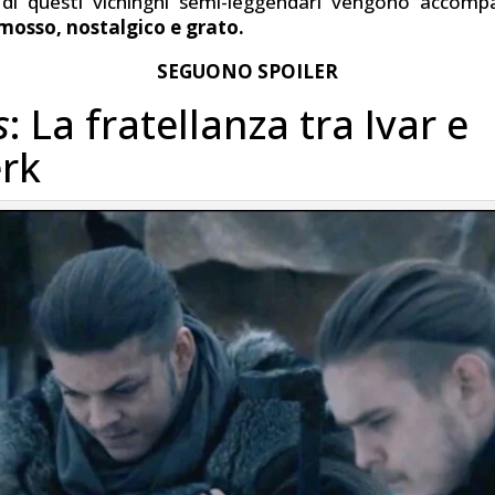
i di questi vichinghi semi-leggendari vengono accomp
mosso, nostalgico e grato.
SEGUONO SPOILER
s
: La fratellanza tra Ivar e
erk