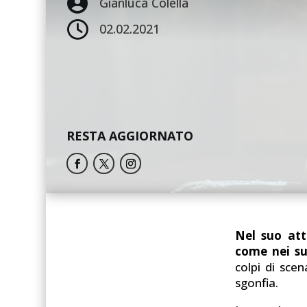

Gianluca Colella

02.02.2021
RESTA AGGIORNATO
Nel suo att
come nei su
colpi di sce
sgonfia.