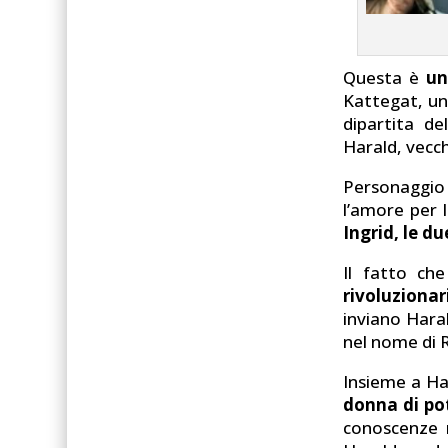
Questa è
un
Kattegat, un
dipartita d
Harald, vecch
Personaggio r
l’amore per 
Ingrid, le d
Il fatto ch
rivoluzionar
inviano Haral
nel nome di R
Insieme a Ha
donna di po
conoscenze n