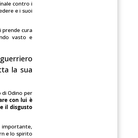
inale contro i
edere e i suoi
i prende cura
ondo vasto e
guerriero
tta la sua
 di Odino per
re con lui è
e il disgusto
 importante,
n e lo spirito