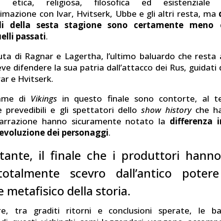
 etica, religiosa, filosofica ed esistenziale
imazione con Ivar, Hvitserk, Ubbe e gli altri resta, ma
odi della sesta stagione sono certamente meno c
elli passati
.
ta di Ragnar e Lagertha, l’ultimo baluardo che resta
ve difendere la sua patria dall’attacco dei Rus, guidati 
var e Hvitserk.
rame di
Vikings
in questo finale sono contorte, al 
e prevedibili e gli spettatori dello
show history
che h
narrazione hanno sicuramente notato la
differenza 
 evoluzione dei personaggi
.
tante, il finale che i produttori hanno
talmente scevro dall’antico potere
e metafisico della storia.
re, tra graditi ritorni e conclusioni sperate, le b