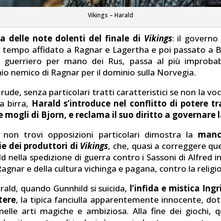
Vikings – Harald
a delle note dolenti del finale di
Vikings
: il governo 
 tempo affidato a Ragnar e Lagertha e poi passato a B
el guerriero per mano dei Rus, passa al più improbab
io nemico di Ragnar per il dominio sulla Norvegia.
ude, senza particolari tratti caratteristici se non la v
la birra,
Harald s’introduce nel conflitto di potere t
ue mogli di Bjorn, e reclama il suo diritto a governare
e non trovi opposizioni particolari dimostra la
manc
ie dei produttori di
Vikings
, che, quasi a correggere qu
d nella spedizione di guerra contro i Sassoni di Alfred i
agnar e della cultura vichinga e pagana, contro la religio
rald, quando Gunnhild si suicida,
l’infida e mistica Ing
tere
, la tipica fanciulla apparentemente innocente, dot
elle arti magiche e ambiziosa. Alla fine dei giochi,