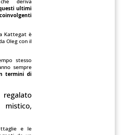
 che deriva
questi ultimi
oinvolgenti
 a Kattegat è
da Oleg con il
tempo stesso
anno sempre
in termini di
 regalato
 mistico,
attaglie e le