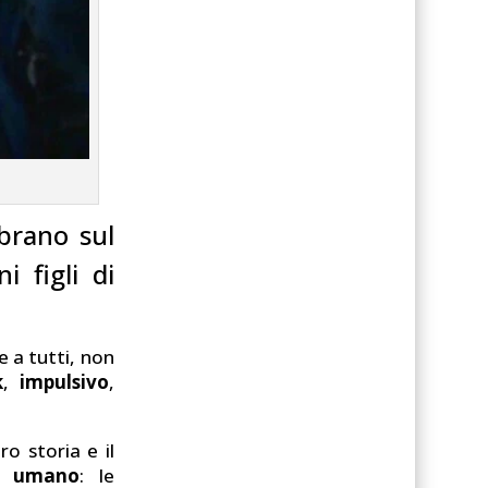
mbrano sul
i figli di
e a tutti, non
k
,
impulsivo
,
ro storia e il
e umano
: le