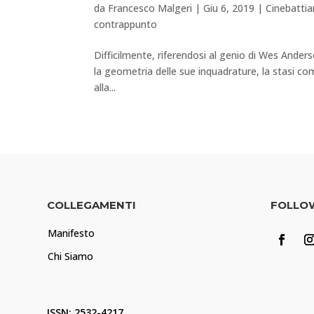
da
Francesco Malgeri
|
Giu 6, 2019
|
Cinebatti
contrappunto
Difficilmente, riferendosi al genio di Wes Anderson
la geometria delle sue inquadrature, la stasi com
alla...
COLLEGAMENTI
FOLLO
Manifesto
Chi Siamo
ISSN: 2532-4217