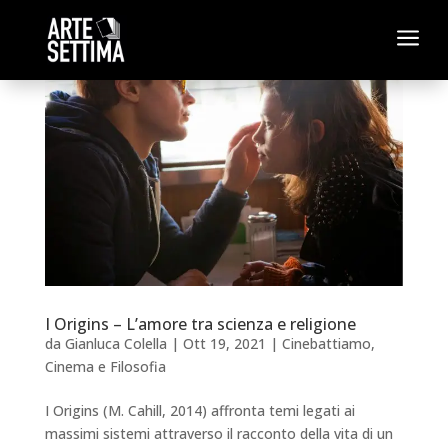
a
I Origins – L’amore tra scienza e religione
da
Gianluca Colella
|
Ott 19, 2021
|
Cinebattiamo
,
Cinema e Filosofia
I Origins (M. Cahill, 2014) affronta temi legati ai
massimi sistemi attraverso il racconto della vita di un