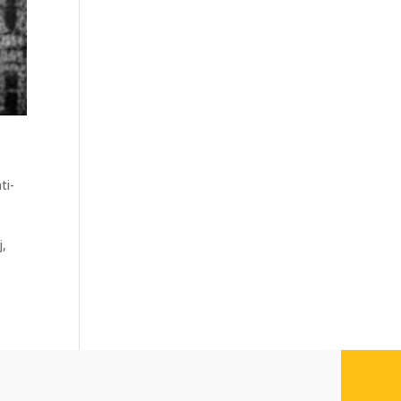
ti-
j,