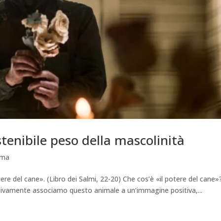
ostenibile peso della mascolinità
ema
tere del cane». (Libro dei Salmi, 22-20) Che cos’è «il potere del cane»?
uitivamente associamo questo animale a un’immagine positiva,...