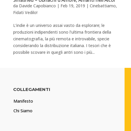
Smashed – Ubriachi d’Amore, Amanti nell’Alcol
da
Davide Capobianco
|
Feb 19, 2019
|
Cinebattiamo
,
Fidati Vedilo!
L’indie è un universo assai vasto da esplorare; le
produzioni indipendenti sono l’ultima frontiera della
cinematografia, la più remota e introvabile, specie
considerando la distribuzione italiana. I tesori che è
possibile scovare in quegli antri sono i più...
COLLEGAMENTI
Manifesto
Chi Siamo