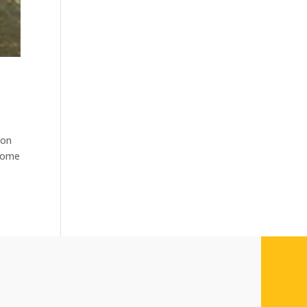
non
 come