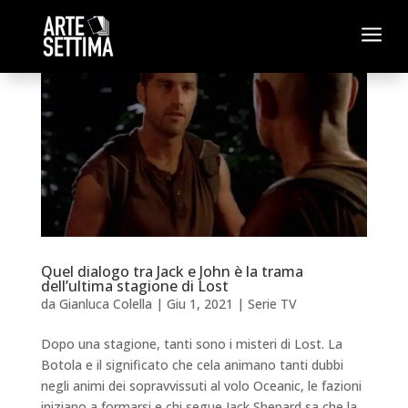
a
Quel dialogo tra Jack e John è la trama
dell’ultima stagione di Lost
da
Gianluca Colella
|
Giu 1, 2021
|
Serie TV
Dopo una stagione, tanti sono i misteri di Lost. La
Botola e il significato che cela animano tanti dubbi
negli animi dei sopravvissuti al volo Oceanic, le fazioni
iniziano a formarsi e chi segue Jack Shepard sa che la