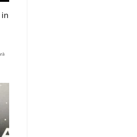
 in
arà