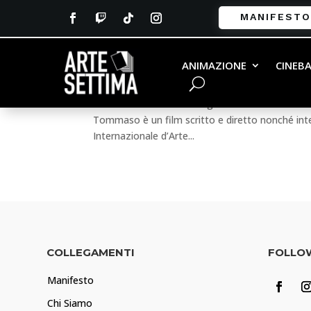
MANIFESTO
Tommaso-Kim Rossi Stuar
ANIMAZIONE
CINEB
da
Andrea Vailati
|
Set 30, 2016
|
Ultime Uscite
Titolo film: Tommaso Regista:Kim Rossi Stuart
Tommaso è un film scritto e diretto nonché int
Internazionale d’Arte...
COLLEGAMENTI
FOLLO
Manifesto
Chi Siamo