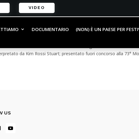
VIDEO
t tra Nevrosi e Amore
ATTIAMO
DOCUMENTARIO
(NON) È UN PAESE PER FEST
 Durata:97 minuti Data uscita:2016 Titolo originale:Tommaso
erpretato da Kim Rossi Stuart; presentato fuori concorso alla 73° M
W US