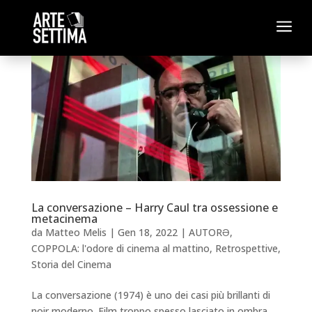
a
La conversazione – Harry Caul tra ossessione e
metacinema
da
Matteo Melis
|
Gen 18, 2022
|
AUTORƏ
,
COPPOLA: l'odore di cinema al mattino
,
Retrospettive
,
Storia del Cinema
La conversazione (1974) è uno dei casi più brillanti di
noir moderno. Film troppo spesso lasciato in ombra,