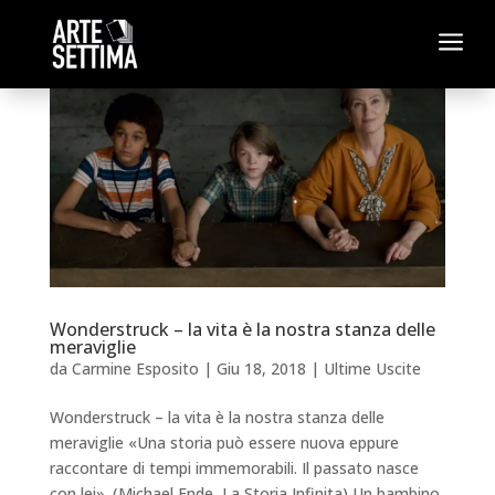
a
Wonderstruck – la vita è la nostra stanza delle
meraviglie
da
Carmine Esposito
|
Giu 18, 2018
|
Ultime Uscite
Wonderstruck – la vita è la nostra stanza delle
meraviglie «Una storia può essere nuova eppure
raccontare di tempi immemorabili. Il passato nasce
con lei». (Michael Ende, La Storia Infinita) Un bambino