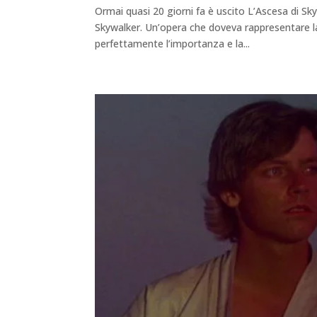
Ormai quasi 20 giorni fa è uscito L’Ascesa di Sky
Skywalker. Un’opera che doveva rappresentare l
perfettamente l’importanza e la...