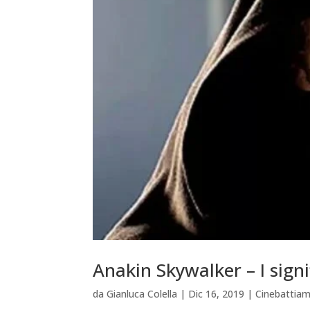
Anakin Skywalker – I signi
da
Gianluca Colella
|
Dic 16, 2019
|
Cinebattia