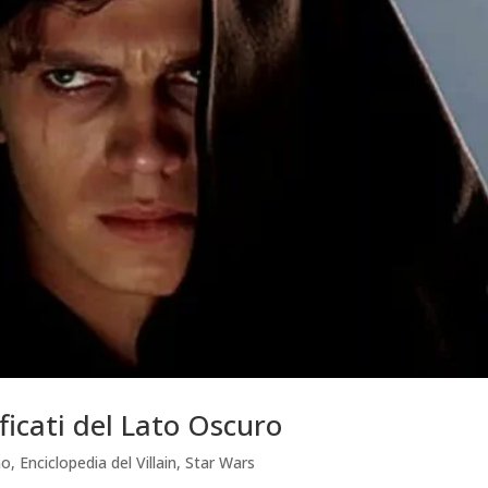
ficati del Lato Oscuro
mo
,
Enciclopedia del Villain
,
Star Wars