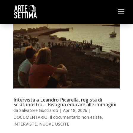
a
Intervista a Leandro Picarella, regista di
Sciatunostro – Bisogna educare alle immagini
da
Salvatore Gucciardo
|
Apr 18, 2026
|
DOCUMENTARIO
,
Il documentario non esiste
,
INTERVISTE
,
NUOVE USCITE