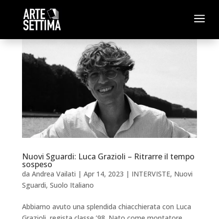
a
Nuovi Sguardi: Luca Grazioli – Ritrarre il tempo
sospeso
da
Andrea Vailati
|
Apr 14, 2023
|
INTERVISTE
,
Nuovi
Sguardi
,
Suolo Italiano
Abbiamo avuto una splendida chiacchierata con Luca
Grazioli, regista classe ’98. Nato come montatore,