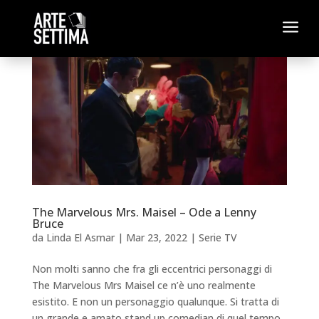
a
The Marvelous Mrs. Maisel – Ode a Lenny
Bruce
da
Linda El Asmar
|
Mar 23, 2022
|
Serie TV
Non molti sanno che fra gli eccentrici personaggi di
The Marvelous Mrs Maisel ce n’è uno realmente
esistito. E non un personaggio qualunque. Si tratta di
un grande e amato stand up comedian di quel tempo.