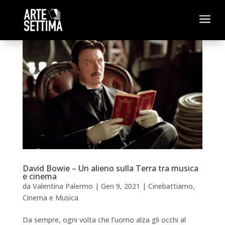
a
David Bowie – Un alieno sulla Terra tra musica
e cinema
da
Valentina Palermo
|
Gen 9, 2021
|
Cinebattiamo
,
Cinema e Musica
Da sempre, ogni volta che l’uomo alza gli occhi al