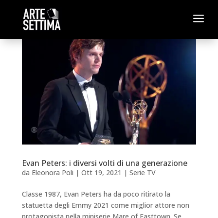
a
Evan Peters: i diversi volti di una generazione
da
Eleonora Poli
|
Ott 19, 2021
|
Serie TV
Classe 1987, Evan Peters ha da poco ritirato la
statuetta degli Emmy 2021 come miglior attore non
protagonista nella miniserie Mare of Easttown. Se