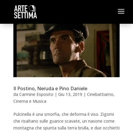
a
Il Postino, Neruda e Pino Daniele
da
Carmine Esposito
|
Giu 13, 2019
|
Cinebattiamo
,
Cinema e Musica
Pulcinella è una smorfia, che deforma il viso. Zigomi
che risaltano sulle guance scavate, un nasone come
montagna che spunta sulla terra brulla, e due occhietti