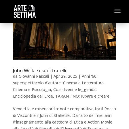
a
John Wick e i suoi fratelli
da
Giovanni Pascali
|
Apr 29, 2025
|
Anni '60:
superspettacolo d'autore
,
Cinema e Letteratura
,
Cinema e Psicologia
,
Così divenne leggenda
,
Enciclopedia dell'Eroe
,
TARANTINO: rubare è creare
Vendetta e misericordia: note comparative tra il Rocco
di Visconti e il John di Stahelski. Dall’alto dei miei anni
d’insegnamento alla cattedra di Etica e Action Movie
alla facoltà di filosofia dell’Università di Bologna, vi