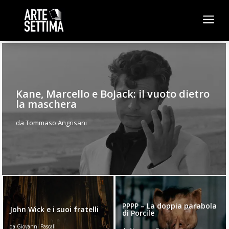
a
Kane, Marcello e BoJack: il vuoto dietro
la maschera
da
Tommaso Angrisani
PPPP – La doppia parabola
John Wick e i suoi fratelli
di Porcile
da
Giovanni Pascali