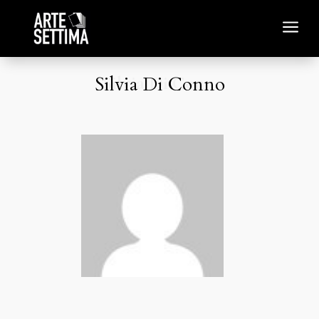
a
Silvia Di Conno
Silvia Di Conno