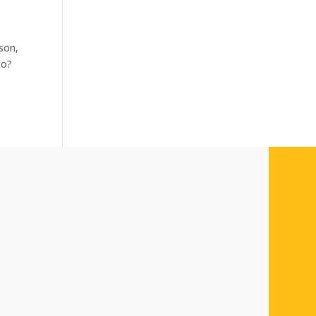
son,
to?