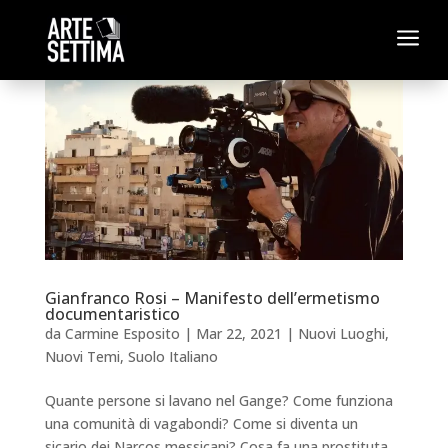
a
Gianfranco Rosi – Manifesto dell’ermetismo
documentaristico
da
Carmine Esposito
|
Mar 22, 2021
|
Nuovi Luoghi
,
Nuovi Temi
,
Suolo Italiano
Quante persone si lavano nel Gange? Come funziona
una comunità di vagabondi? Come si diventa un
sicario dei Narcos messicani? Cosa fa una prostituta